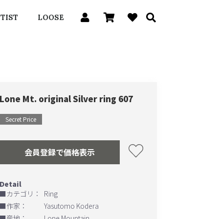
TIST
LOOSE
Lone Mt. original Silver ring 607
Secret Price
会員登録で価格表示
■カテゴリ：
Ring
■作家：
Yasutomo Kodera
■産地：
Lone Mountain