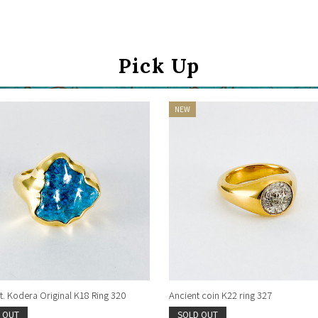
Pick Up
. Kodera Original K18 Ring 320
Ancient coin K22 ring 327
 OUT
SOLD OUT