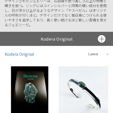
デザインされたジュエリーは、石自身が放つ美しさ以上の特徴と
輝きを放つ。リングにはコインシルバーと同等の硬い成分を使用
し、石が浮かび上がるようなデザイン「ヤスベゼル」はオリジナ
ルの呼称が付くほど。デザインだけでなく毎日身につけられる使
いやすさを追求しており、長く使い続けるほど新しい表情を見せ
るジュエリーだ。
Kodera Original
Ring
Kodera Original
Bracelet
Pendant
Buckle
Brooch