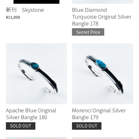
Earrings/Pierce
新刊 Skystone
Blue Diamond
Turquoise Original Silver
¥11,000
Bangle 178
Bolo tie/Naja
Secret Price
Concho/Beads
Others
Apache Blue Original
Morenci Original Silver
Silver Bangle 180
Bangle 179
SOLD OUT
SOLD OUT