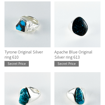
Continue shopping
Continue shopping
Proceed to Cart
Proceed to Cart
Tyrone Original Silver
Apache Blue Original
ring 610
Silver ring 613
Secret Price
Secret Price